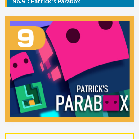
No.9：Patrick’s Parabox