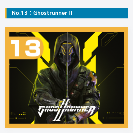
No.13：Ghostrunner II