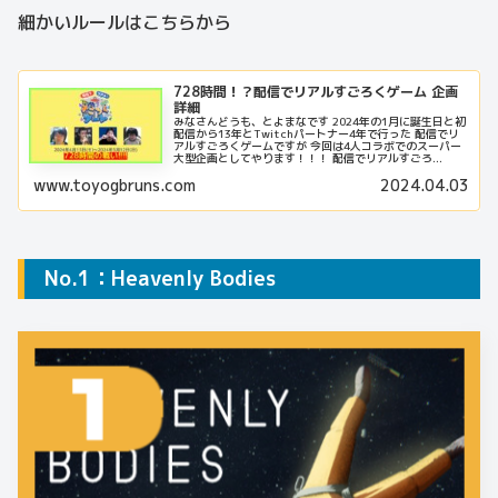
細かいルールはこちらから
728時間！？配信でリアルすごろくゲーム 企画
詳細
みなさんどうも、とよまなです 2024年の1月に誕生日と初
配信から13年とTwitchパートナー4年で行った 配信でリ
アルすごろくゲームですが 今回は4人コラボでのスーパー
大型企画としてやります！！！ 配信でリアルすごろ...
www.toyogbruns.com
2024.04.03
No.1：Heavenly Bodies