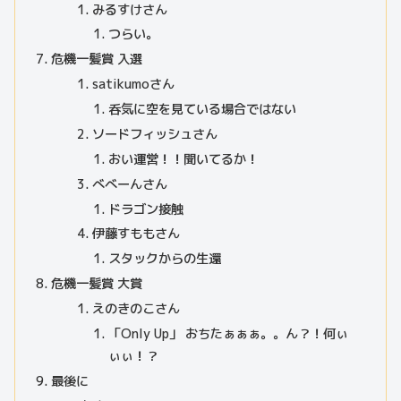
みるすけさん
つらい。
危機一髪賞 入選
satikumoさん
呑気に空を見ている場合ではない
ソードフィッシュさん
おい運営！！聞いてるか！
べべーんさん
ドラゴン接触
伊藤すももさん
スタックからの生還
危機一髪賞 大賞
えのきのこさん
「Only Up」 おちたぁぁぁ。。ん？！何ぃ
ぃぃ！？
最後に