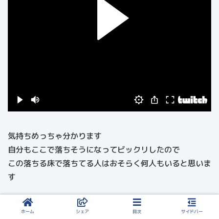
気持ちめっちゃ分かります
自分もここで落ちそうになってビックリしたので
この落ちる床で落ちてる人はおそらく何人もいると思いま
す
Twitch
ホーム
シェア
目次
サイドバー
Twitch is the world's leading video platform and