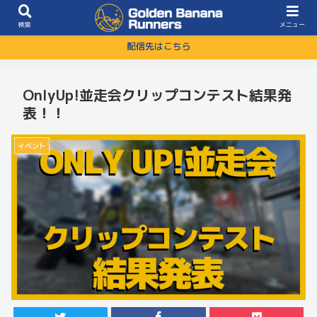
検索
メニュー
配信先はこちら
OnlyUp!並走会クリップコンテスト結果発
表！！
イベント