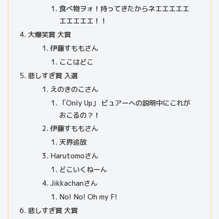
食べ物ヲォ！持ってきたからネエエエエエ
エエエエエ！！
大爆笑賞 大賞
伊藤すももさん
ここはどこ
悲しすぎ賞 入選
えのきのこさん
「Only Up」 ビュアーへの説明中にこれが
おこるの？！
伊藤すももさん
天界追放
Harutomoさん
どこいくねーん
Jikkachanさん
No! No! Oh my F!
悲しすぎ賞 大賞