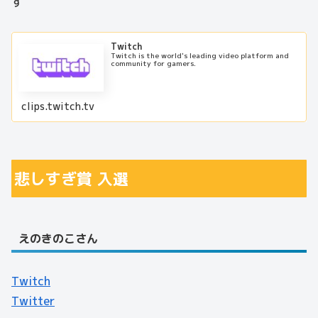
す
Twitch
Twitch is the world's leading video platform and
community for gamers.
clips.twitch.tv
悲しすぎ賞 入選
えのきのこさん
Twitch
Twitter