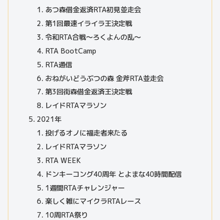
あつ森借金返済RTA初見並走会
第1回最速イライラ王決定戦
令和RTA合戦～ろくよんの乱～
RTA BootCamp
RTA通信
おねがいどうぶつの森 金斧RTA並走会
第3回街森借金返済王決定戦
レイドRTAマラソン
2021年
投げるオノに福走者来たる
レイドRTAマラソン
RTA WEEK
ドンキーコング40周年 とよまな40時間配信
1週間RTAチャレンジャー
楽しく雑にマイクラRTAレース
10周RTA祭り