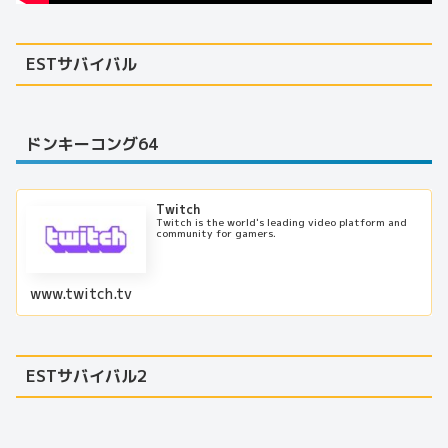
ESTサバイバル
ドンキーコング64
Twitch
Twitch is the world's leading video platform and
community for gamers.
www.twitch.tv
ESTサバイバル2