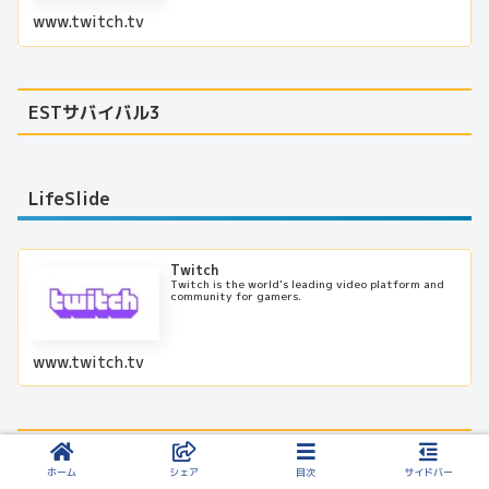
www.twitch.tv
ESTサバイバル3
LifeSlide
Twitch
Twitch is the world's leading video platform and
community for gamers.
www.twitch.tv
Online Marathon Eventers
ホーム
シェア
目次
サイドバー