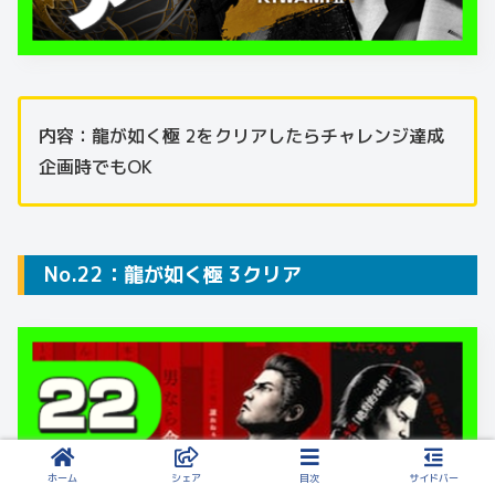
内容：龍が如く極 2をクリアしたらチャレンジ達成
企画時でもOK
No.22：龍が如く極 3クリア
ホーム
シェア
目次
サイドバー