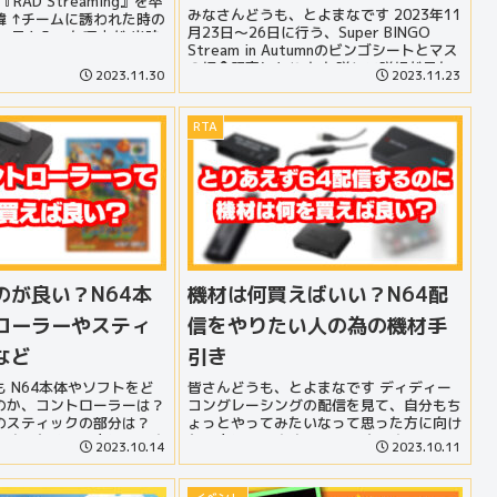
RAD Streaming』を卒
みなさんどうも、とよまなです 2023年11
経緯 ↑チームに誘われた時の
月23日～26日に行う、Super BINGO
 元々入った理由が 当時
Stream in Autumnのビンゴシートとマス
ンイベントをして...
の紹介記事になります 詳しい詳細が見た
2023.11.30
2023.11.23
い方はこちらの記事をご確認ください！ ...
RTA
のが良い？N64本
機材は何買えばいい？N64配
ローラーやスティ
信をやりたい人の為の機材手
など
引き
 N64本体やソフトをど
皆さんどうも、とよまなです ディディー
のか、コントローラーは？
コングレーシングの配信を見て、自分もち
のスティックの部分は？
ょっとやってみたいなって思った方に向け
決するための記事になりま
た記事になります やってみたいと思って
2023.10.14
2023.10.11
コングレーシングに興味持
も何を買えばいいのか、高い機材を買わな
可能性が高いの...
いとできないのかな？、そう思った方に
読...