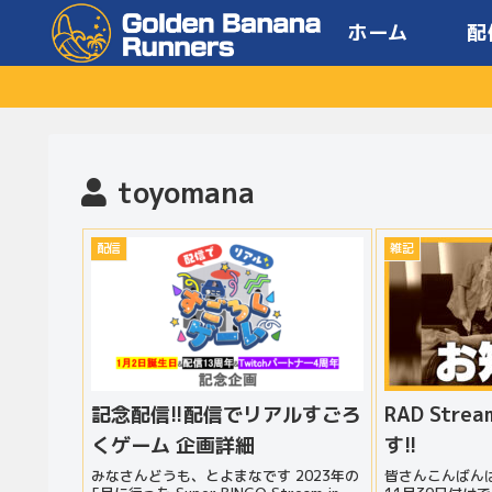
ホーム
配
toyomana
配信
雑記
記念配信!!配信でリアルすごろ
RAD Str
くゲーム 企画詳細
す!!
みなさんどうも、とよまなです 2023年の
皆さんこんばんは