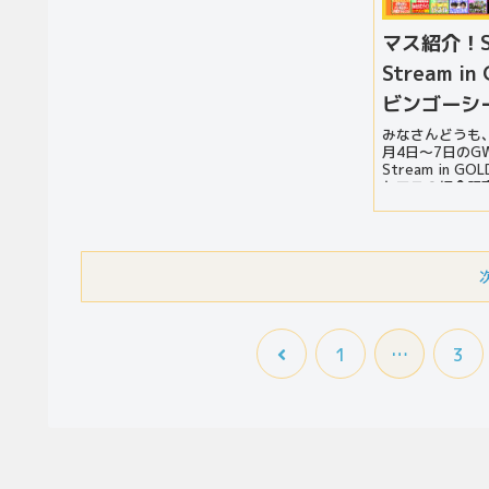
マス紹介！Su
Stream in
ビンゴーシ
みなさんどうも、
月4日～7日のGW
Stream in G
とマスの紹介記
が見たい方はこ
い！...
1
…
3