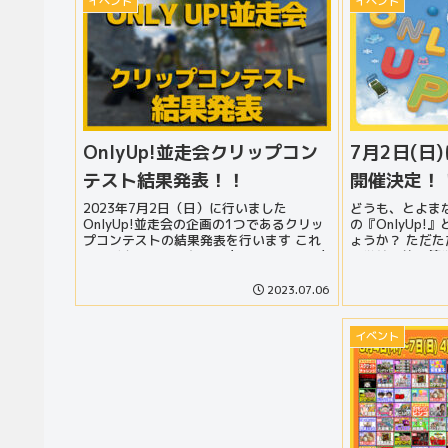
イベント
イベント
OnlyUp!並走会クリップコン
7月2日(日)
テスト結果発表！！
開催決定！
2023年7月2日（日）に行いました
どうも、とよま
OnlyUp!並走会の企画の1つであるクリッ
の『OnlyUp
プコンテストの結果発表を行います これ
ょうか？ ただ
ってどんな企画？という方はこちらの記事
る単純明快で簡単
をご覧ください まだ並走会見てないよ！
クションゲーム
って言う方...
ところ、とても楽
2023.07.06
イベント