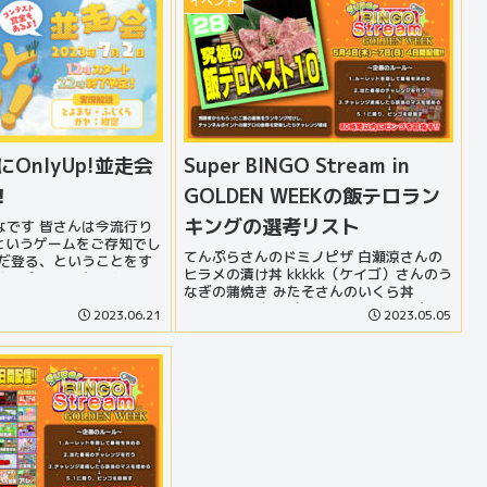
イベント
にOnlyUp!並走会
Super BINGO Stream in
！
GOLDEN WEEKの飯テロラン
キングの選考リスト
なです 皆さんは今流行り
!』というゲームをご存知でし
てんぷらさんのドミノピザ 白瀬涼さんの
ただ登る、ということをす
ヒラメの漬け丼 kkkkk（ケイゴ）さんのう
なゲームです 元々3Dア
なぎの蒲焼き みたそさんのいくら丼
は好きで試しに遊んでみた
Jiousennさんのビーフウェリントン かえ
しく遊ば...
2023.06.21
2023.05.05
でゆきさんのステーキ ラピードさんの博
多...