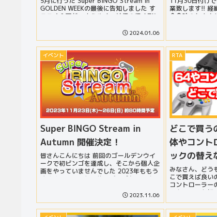
5月に行った Super BINGO Stream in
11月30日付けで『
GOLDEN WEEKの最後に告知しました す
業致します!! 
ごろく企画が、ようやく、納得の行く形に
会食時のとよまな
なりました そして、そのタイミン...
たくさんオフライ
2024.01.06
イベント
RTA
Super BINGO Stream in
どこで買う
Autumn 開催決定！
体やコント
ックの替え
皆さんこんにちは 前回のゴールデンウイ
ークで初ビンゴを達成し、そこから個人企
みなさん、どうも
画をやっていませんでした 2023年ももう
こで買えば良い
すぐ終わり、今年最後のビンゴをやりま
コントローラー
す！！ Super BINGO Streamとは ルーレ
そんな疑問を解
ットを...
2023.11.06
す ディディー
った人が読んでる